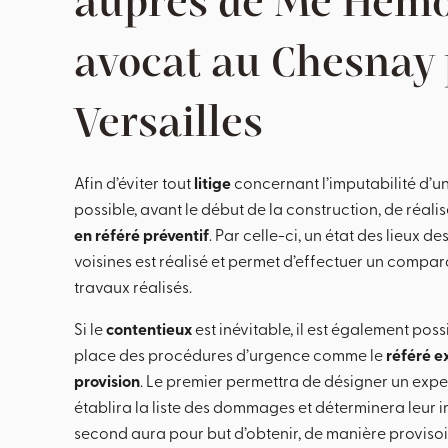
auprès de Me Hem
avocat au Chesnay 
Versailles
Afin d’éviter tout
litige
concernant l’imputabilité d’u
possible, avant le début de la construction, de réali
en référé préventif
. Par celle-ci, un état des lieux d
voisines est réalisé et permet d’effectuer un compara
travaux réalisés.
Si le
contentieux
est inévitable, il est également pos
place des procédures d’urgence comme le
référé e
provision
. Le premier permettra de désigner un exper
établira la liste des dommages et déterminera leur i
second aura pour but d’obtenir, de manière proviso