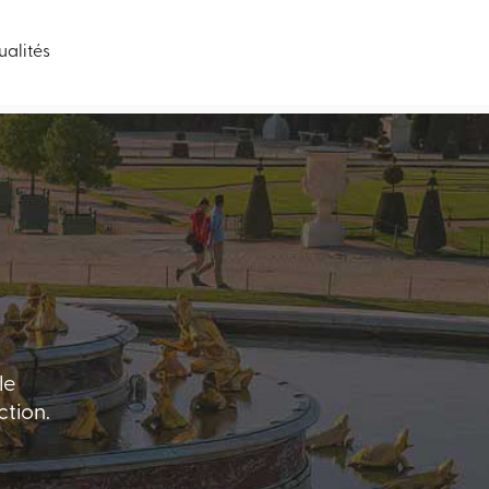
ualités
lle
tion.