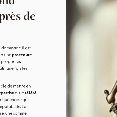
ond
près de
n dommage, il est
ser une
procédure
es propriétés
tif une fois les
sible de mettre en
xpertise
ou le
référé
t judiciaire qui
mputabilité. Le
ire, une somme