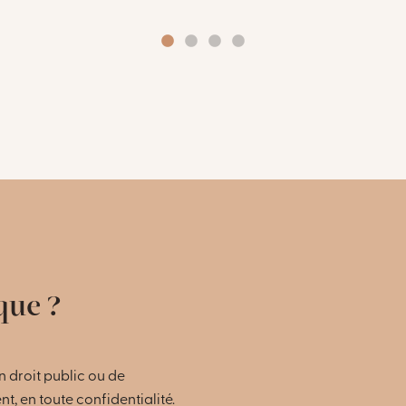
que ?
 droit public ou de
, en toute confidentialité.