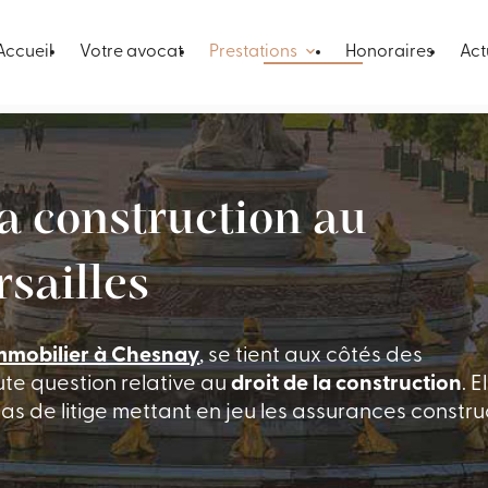
Accueil
Votre avocat
Prestations
Honoraires
Act
la construction au
sailles
immobilier à Chesnay
, se tient aux côtés des
ute question relative au
droit de la construction
. E
de litige mettant en jeu les assurances construc