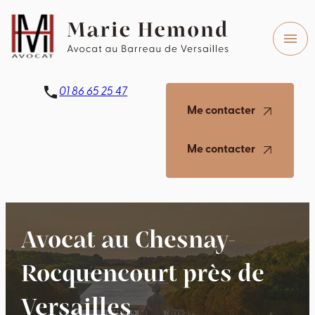
Panneau de gestion des cookies
menu
phone
01 86 65 25 47
Me contacter
Me contacter
Avocat au Chesnay-
Rocquencourt près de
Versailles