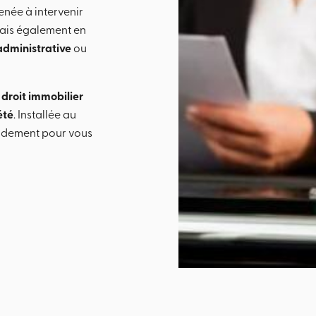
enée à intervenir
mais également en
administrative
ou
e
droit immobilier
été
. Installée au
idement pour vous