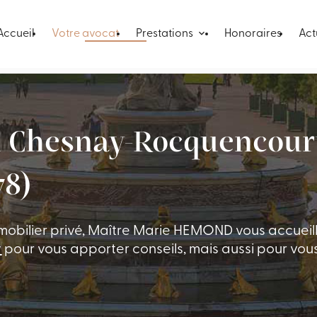
Accueil
Votre avocat
Prestations
Honoraires
Act
au Chesnay-Rocquencour
78)
immobilier privé, Maître Marie HEMOND vous accueil
y
pour vous apporter conseils, mais aussi pour vou