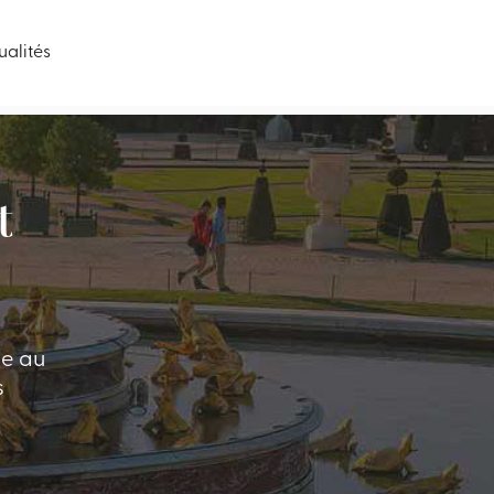
ualités
t
le au
s