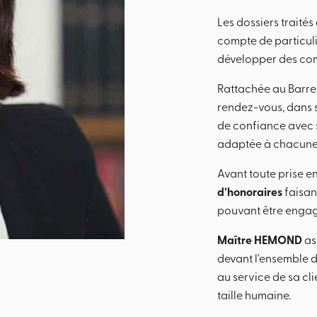
Les dossiers traité
compte de particulie
développer des co
Rattachée au Barreau
rendez-vous, dans s
de confiance avec s
adaptée à chacune 
Avant toute prise en
d’honoraires
faisant
pouvant être engag
Maître HEMOND
ass
devant l'ensemble de
au service de sa cli
taille humaine.